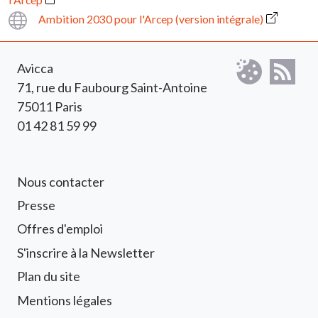
Ambition 2030 pour l'Arcep (version intégrale)
Avicca
71, rue du Faubourg Saint-Antoine
75011 Paris
01 42 81 59 99
Footer 1 Avicca
Nous contacter
Presse
Offres d'emploi
S'inscrire à la Newsletter
Footer 2 Avicca
Plan du site
Mentions légales