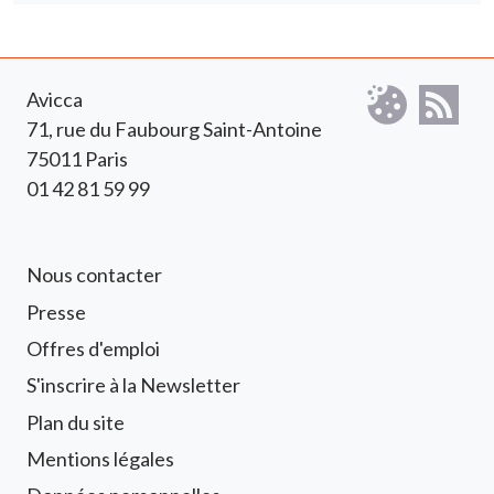
Avicca
71, rue du Faubourg Saint-Antoine
75011 Paris
01 42 81 59 99
Footer 1 Avicca
Nous contacter
Presse
Offres d'emploi
S'inscrire à la Newsletter
Footer 2 Avicca
Plan du site
Mentions légales