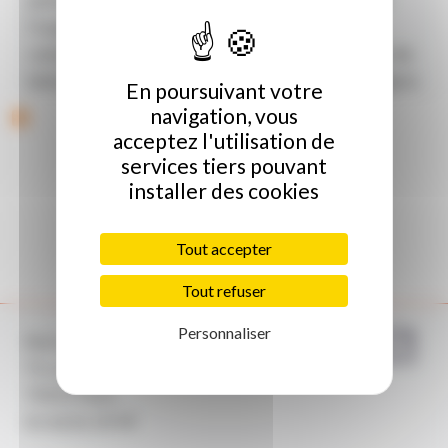
l’usager, une connexion massive d’objets
connectés (plusieurs milliards), avec des temps de
latence très faibles (< à 1 ms pour certains usages).
En poursuivant votre
navigation, vous
acceptez l'utilisation de
services tiers pouvant
installer des cookies
Tout accepter
Tout refuser
Personnaliser
Avicca
71, rue du Faubourg Saint-Antoine
75011 Paris
01 42 81 59 99